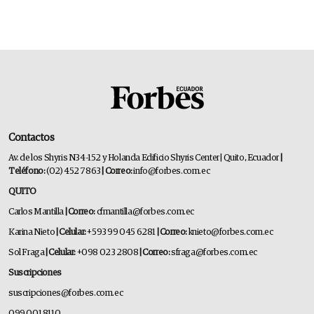
Contactos
Av. de los Shyris N34-152 y Holanda Edificio Shyris Center | Quito, Ecuador
|
Teléfono:
(02) 452 7863
| Correo:
info@forbes.com.ec
QUITO
Carlos Mantilla
| Correo:
cfmantilla@forbes.com.ec
Karina Nieto
| Celular:
+593 99 045 6281
| Correo:
knieto@forbes.com.ec
Sol Fraga
| Celular:
+098 023 2808
| Correo:
sfraga@forbes.com.ec
Suscripciones
suscripciones@forbes.com.ec
099 001 8110