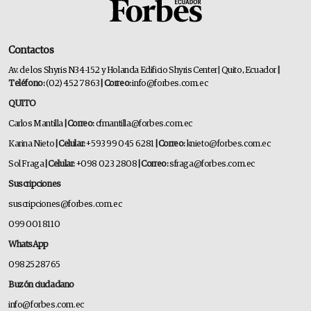
Contactos
Av. de los Shyris N34-152 y Holanda Edificio Shyris Center | Quito, Ecuador
|
Teléfono:
(02) 452 7863
| Correo:
info@forbes.com.ec
QUITO
Carlos Mantilla
| Correo:
cfmantilla@forbes.com.ec
Karina Nieto
| Celular:
+593 99 045 6281
| Correo:
knieto@forbes.com.ec
Sol Fraga
| Celular:
+098 023 2808
| Correo:
sfraga@forbes.com.ec
Suscripciones
suscripciones@forbes.com.ec
099 001 8110
WhatsApp
0982528765
Buzón ciudadano
info@forbes.com.ec