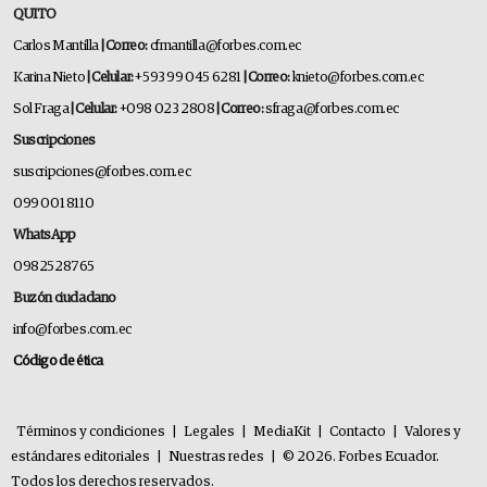
QUITO
Carlos Mantilla
| Correo:
cfmantilla@forbes.com.ec
Karina Nieto
| Celular:
+593 99 045 6281
| Correo:
knieto@forbes.com.ec
Sol Fraga
| Celular:
+098 023 2808
| Correo:
sfraga@forbes.com.ec
Suscripciones
suscripciones@forbes.com.ec
099 001 8110
WhatsApp
0982528765
Buzón ciudadano
info@forbes.com.ec
Código de ética
Términos y condiciones
|
Legales
|
MediaKit
|
Contacto
|
Valores y
estándares editoriales
|
Nuestras redes
|
© 2026. Forbes Ecuador.
Todos los derechos reservados.