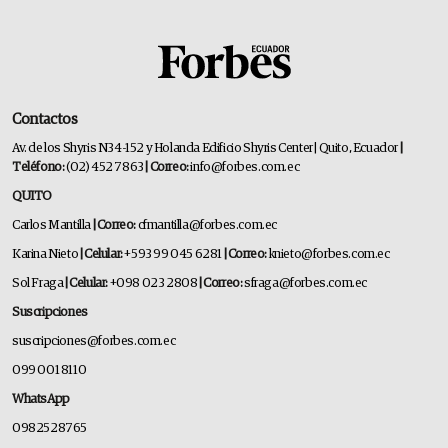
Contactos
Av. de los Shyris N34-152 y Holanda Edificio Shyris Center | Quito, Ecuador
|
Teléfono:
(02) 452 7863
| Correo:
info@forbes.com.ec
QUITO
Carlos Mantilla
| Correo:
cfmantilla@forbes.com.ec
Karina Nieto
| Celular:
+593 99 045 6281
| Correo:
knieto@forbes.com.ec
Sol Fraga
| Celular:
+098 023 2808
| Correo:
sfraga@forbes.com.ec
Suscripciones
suscripciones@forbes.com.ec
099 001 8110
WhatsApp
0982528765