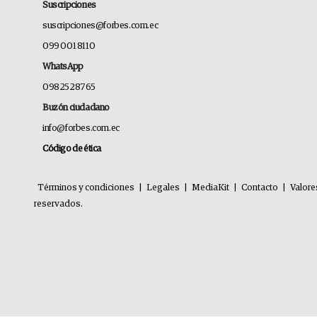
Suscripciones
suscripciones@forbes.com.ec
099 001 8110
WhatsApp
0982528765
Buzón ciudadano
info@forbes.com.ec
Código de ética
Términos y condiciones
|
Legales
|
MediaKit
|
Contacto
|
Valore
reservados.