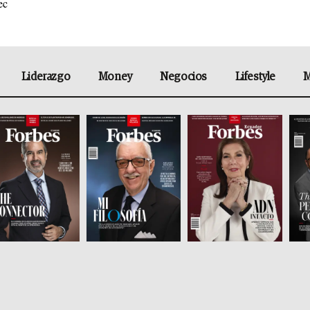
ec
Liderazgo
Money
Negocios
Lifestyle
M