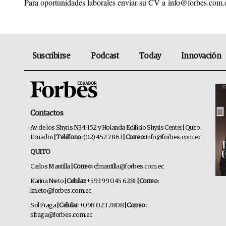
Para oportunidades laborales enviar su CV a
info@forbes.com.
Suscribirse
Podcast
Today
Innovación
Contactos
Av. de los Shyris N34-152 y Holanda Edificio Shyris Center | Quito,
Ecuador
| Teléfono:
(02) 452 7863
| Correo:
info@forbes.com.ec
QUITO
Carlos Mantilla
| Correo:
cfmantilla@forbes.com.ec
Karina Nieto
| Celular:
+593 99 045 6281
| Correo:
knieto@forbes.com.ec
Sol Fraga
| Celular:
+098 023 2808
| Correo:
sfraga@forbes.com.ec