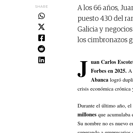
SHARE
A los 66 años, Jua
puesto 430 del ra
Galicia y negocios
los cimbronazos g
J
uan Carlos Escot
Forbes en 2025.
A
Abanca
logró dupli
crisis económica crónica 
Durante el último año, el
millones
que acumulaba e
Su nombre no es nuevo en e
superando a empresario