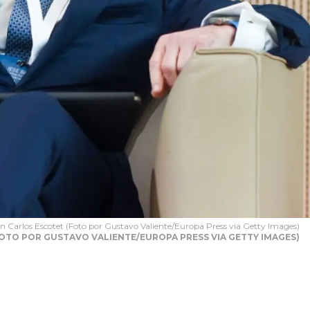
n Carlos Escotet (Foto por Gustavo Valiente/Europa Press via Getty Images)
FOTO POR GUSTAVO VALIENTE/EUROPA PRESS VIA GETTY IMAGES)