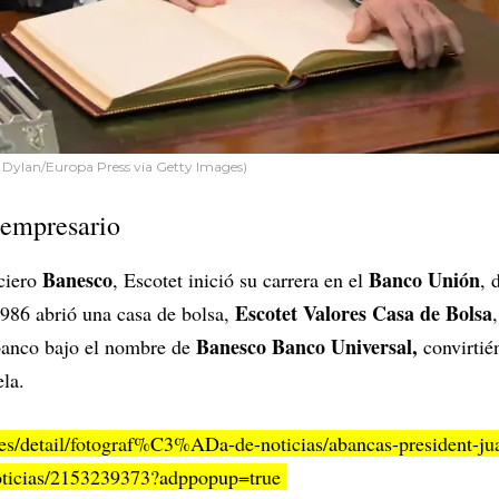
. Dylan/Europa Press via Getty Images)
 empresario
Banesco
Banco Unión
ciero
, Escotet inició su carrera en el
, 
Escotet Valores Casa de Bolsa
986 abrió una casa de bolsa,
Banesco Banco Universal,
anco bajo el nombre de
convirtié
la.
es/detail/fotograf%C3%ADa-de-noticias/abancas-president-jua
icias/2153239373?adppopup=true