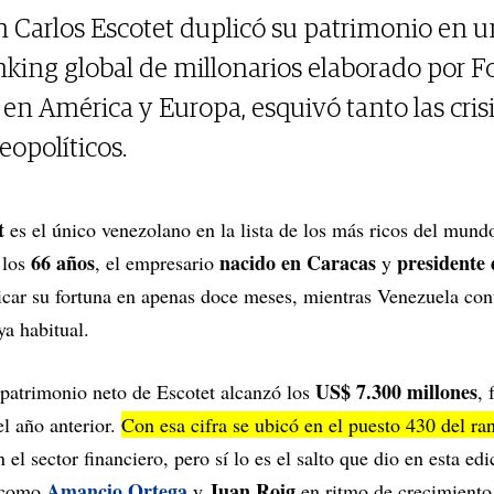
n Carlos Escotet duplicó su patrimonio en u
nking global de millonarios elaborado por F
 en América y Europa, esquivó tanto las cri
eopolíticos.
et
es el único venezolano en la lista de los más ricos del mundo
66 años
nacido en Caracas
presidente 
 los
, el empresario
y
car su fortuna en apenas doce meses, mientras Venezuela con
ya habitual.
US$ 7.300 millones
 patrimonio neto de Escotet alcanzó los
, 
l año anterior.
Con esa cifra se ubicó en el puesto 430 del ra
l sector financiero, pero sí lo es el salto que dio en esta edic
Amancio Ortega
Juan Roig
s como
y
en ritmo de crecimiento