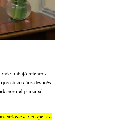
donde trabajó mientras
, que cinco años después
ndose en el principal
n-carlos-escotet-speaks-