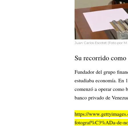
Juan Carlos Escotet (Foto por M
Su recorrido como
Fundador del grupo finan
estudiaba economía. En 1
comenzó a operar como b
banco privado de Venezue
https://www.gettyimages.
fotograf%C3%ADa-de-not