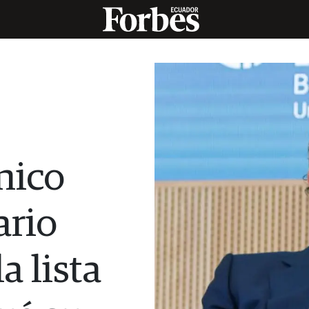
nico
ario
a lista