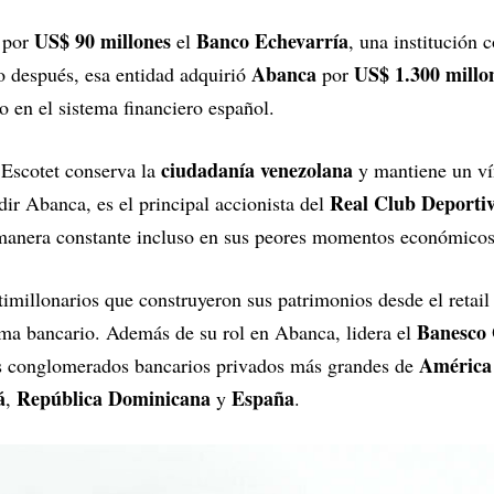
US$ 90 millones
Banco Echevarría
 por
el
, una institución c
Abanca
US$ 1.300 millo
 después, esa entidad adquirió
por
 en el sistema financiero español.
ciudadanía venezolana
 Escotet conserva la
y mantiene un ví
Real Club Deporti
ir Abanca, es el principal accionista del
 manera constante incluso en sus peores momentos económicos
timillonarios que construyeron sus patrimonios desde el retail
Banesco 
ema bancario. Además de su rol en Abanca, lidera el
América
os conglomerados bancarios privados más grandes de
á
República Dominicana
España
,
y
.