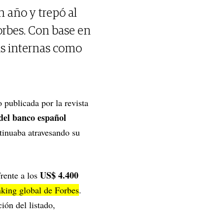
n año y trepó al
orbes. Con base en
sis internas como
 publicada por la revista
del banco español
tinuaba atravesando su
US$ 4.400
frente a los
nking global de Forbes
.
ión del listado,
.