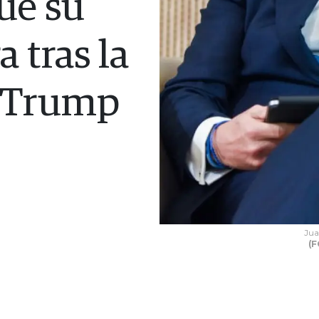
ué su
a tras la
e Trump
Jua
(