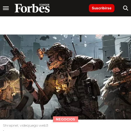
Suscribirse
NEGOCIOS
Shrapnel, videojuego web3
.