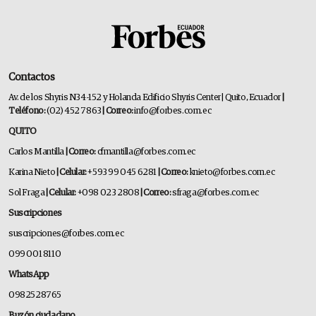
Contactos
Av. de los Shyris N34-152 y Holanda Edificio Shyris Center | Quito, Ecuador
|
Teléfono:
(02) 452 7863
| Correo:
info@forbes.com.ec
QUITO
Carlos Mantilla
| Correo:
cfmantilla@forbes.com.ec
Karina Nieto
| Celular:
+593 99 045 6281
| Correo:
knieto@forbes.com.ec
Sol Fraga
| Celular:
+098 023 2808
| Correo:
sfraga@forbes.com.ec
Suscripciones
suscripciones@forbes.com.ec
099 001 8110
WhatsApp
0982528765
Buzón ciudadano