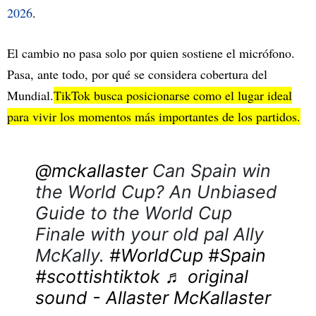
2026
.
El cambio no pasa solo por quien sostiene el micrófono.
Pasa, ante todo, por qué se considera cobertura del
Mundial.
TikTok
busca posicionarse como el lugar ideal
para vivir los momentos más importantes de los partidos.
@mckallaster
Can Spain win
the World Cup? An Unbiased
Guide to the World Cup
Finale with your old pal Ally
McKally.
#WorldCup
#Spain
#scottishtiktok
♬ original
sound - Allaster McKallaster