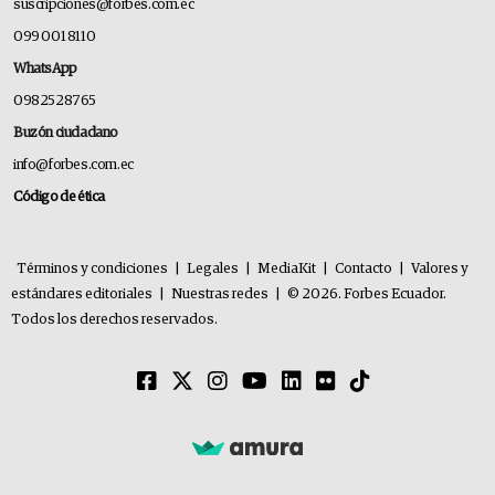
suscripciones@forbes.com.ec
099 001 8110
WhatsApp
0982528765
Buzón ciudadano
info@forbes.com.ec
Código de ética
Términos y condiciones
|
Legales
|
MediaKit
|
Contacto
|
Valores y
estándares editoriales
|
Nuestras redes
|
© 2026. Forbes Ecuador.
Todos los derechos reservados.