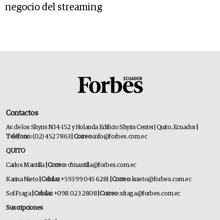
negocio del streaming
Contactos
Av. de los Shyris N34-152 y Holanda Edificio Shyris Center | Quito, Ecuador
|
Teléfono:
(02) 452 7863
| Correo:
info@forbes.com.ec
QUITO
Carlos Mantilla
| Correo:
cfmantilla@forbes.com.ec
Karina Nieto
| Celular:
+593 99 045 6281
| Correo:
knieto@forbes.com.ec
Sol Fraga
| Celular:
+098 023 2808
| Correo:
sfraga@forbes.com.ec
Suscripciones