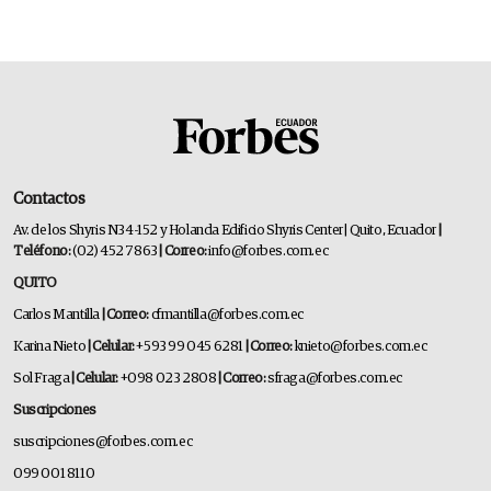
Contactos
Av. de los Shyris N34-152 y Holanda Edificio Shyris Center | Quito, Ecuador
|
Teléfono:
(02) 452 7863
| Correo:
info@forbes.com.ec
QUITO
Carlos Mantilla
| Correo:
cfmantilla@forbes.com.ec
Karina Nieto
| Celular:
+593 99 045 6281
| Correo:
knieto@forbes.com.ec
Sol Fraga
| Celular:
+098 023 2808
| Correo:
sfraga@forbes.com.ec
Suscripciones
suscripciones@forbes.com.ec
099 001 8110