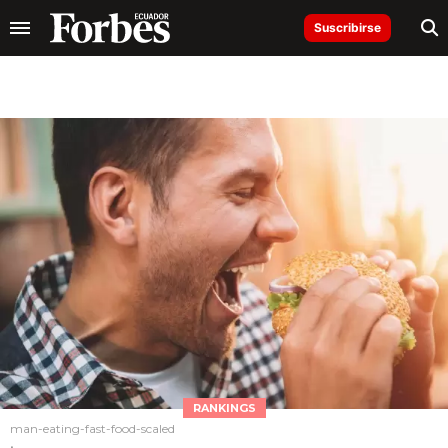
Suscribirse
RANKINGS
man-eating-fast-food-scaled
.