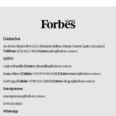
Contactos
Av. de los Shyris N34-152 y Holanda Edificio Shyris Center | Quito, Ecuador
|
Teléfono:
(02) 452 7863
| Correo:
info@forbes.com.ec
QUITO
Carlos Mantilla
| Correo:
cfmantilla@forbes.com.ec
Karina Nieto
| Celular:
+593 99 045 6281
| Correo:
knieto@forbes.com.ec
Sol Fraga
| Celular:
+098 023 2808
| Correo:
sfraga@forbes.com.ec
Suscripciones
suscripciones@forbes.com.ec
099 001 8110
WhatsApp