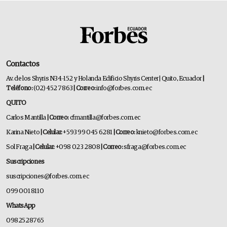
Contactos
Av. de los Shyris N34-152 y Holanda Edificio Shyris Center | Quito, Ecuador
|
Teléfono:
(02) 452 7863
| Correo:
info@forbes.com.ec
QUITO
Carlos Mantilla
| Correo:
cfmantilla@forbes.com.ec
Karina Nieto
| Celular:
+593 99 045 6281
| Correo:
knieto@forbes.com.ec
Sol Fraga
| Celular:
+098 023 2808
| Correo:
sfraga@forbes.com.ec
Suscripciones
suscripciones@forbes.com.ec
099 001 8110
WhatsApp
0982528765