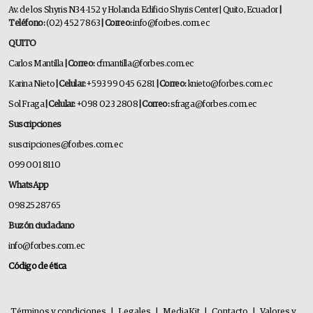
Av. de los Shyris N34-152 y Holanda Edificio Shyris Center | Quito, Ecuador
|
Teléfono:
(02) 452 7863
| Correo:
info@forbes.com.ec
QUITO
Carlos Mantilla
| Correo:
cfmantilla@forbes.com.ec
Karina Nieto
| Celular:
+593 99 045 6281
| Correo:
knieto@forbes.com.ec
Sol Fraga
| Celular:
+098 023 2808
| Correo:
sfraga@forbes.com.ec
Suscripciones
suscripciones@forbes.com.ec
099 001 8110
WhatsApp
0982528765
Buzón ciudadano
info@forbes.com.ec
Código de ética
Términos y condiciones
|
Legales
|
MediaKit
|
Contacto
|
Valores y