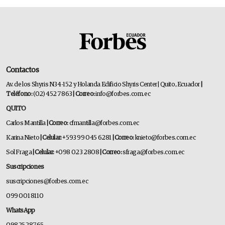
Contactos
Av. de los Shyris N34-152 y Holanda Edificio Shyris Center | Quito, Ecuador
|
Teléfono:
(02) 452 7863
| Correo:
info@forbes.com.ec
QUITO
Carlos Mantilla
| Correo:
cfmantilla@forbes.com.ec
Karina Nieto
| Celular:
+593 99 045 6281
| Correo:
knieto@forbes.com.ec
Sol Fraga
| Celular:
+098 023 2808
| Correo:
sfraga@forbes.com.ec
Suscripciones
suscripciones@forbes.com.ec
099 001 8110
WhatsApp