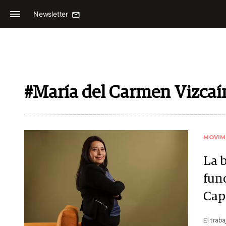
Newsletter
#María del Carmen Vizcaí
MOVIM
La b
fun
Cap
El tra