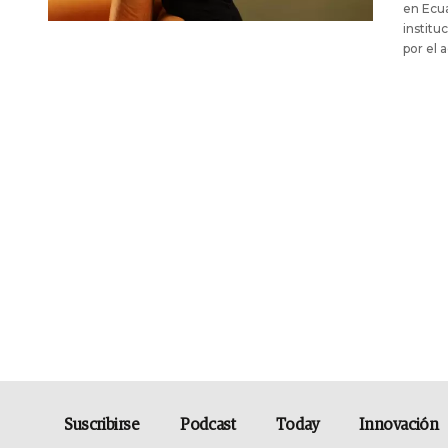
en Ecua
institu
por el 
Suscribirse
Podcast
Today
Innovación