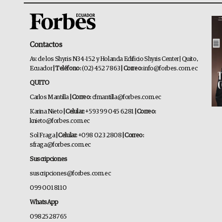
Contactos
Av. de los Shyris N34-152 y Holanda Edificio Shyris Center | Quito,
Ecuador
| Teléfono:
(02) 452 7863
| Correo:
info@forbes.com.ec
QUITO
Carlos Mantilla
| Correo:
cfmantilla@forbes.com.ec
Karina Nieto
| Celular:
+593 99 045 6281
| Correo:
knieto@forbes.com.ec
Sol Fraga
| Celular:
+098 023 2808
| Correo:
sfraga@forbes.com.ec
Suscripciones
suscripciones@forbes.com.ec
099 001 8110
WhatsApp
0982528765