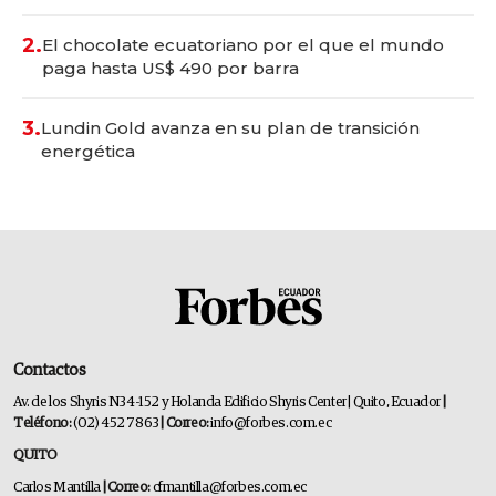
2.
El chocolate ecuatoriano por el que el mundo
paga hasta US$ 490 por barra
3.
Lundin Gold avanza en su plan de transición
energética
Contactos
Av. de los Shyris N34-152 y Holanda Edificio Shyris Center | Quito, Ecuador
|
Teléfono:
(02) 452 7863
| Correo:
info@forbes.com.ec
QUITO
Carlos Mantilla
| Correo:
cfmantilla@forbes.com.ec