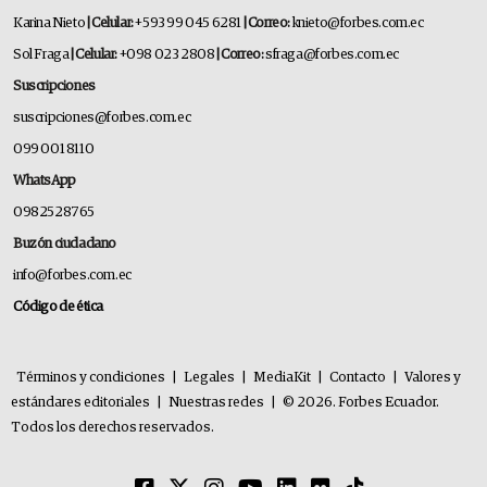
Karina Nieto
| Celular:
+593 99 045 6281
| Correo:
knieto@forbes.com.ec
Sol Fraga
| Celular:
+098 023 2808
| Correo:
sfraga@forbes.com.ec
Suscripciones
suscripciones@forbes.com.ec
099 001 8110
WhatsApp
0982528765
Buzón ciudadano
info@forbes.com.ec
Código de ética
Términos y condiciones
|
Legales
|
MediaKit
|
Contacto
|
Valores y
estándares editoriales
|
Nuestras redes
|
© 2026. Forbes Ecuador.
Todos los derechos reservados.