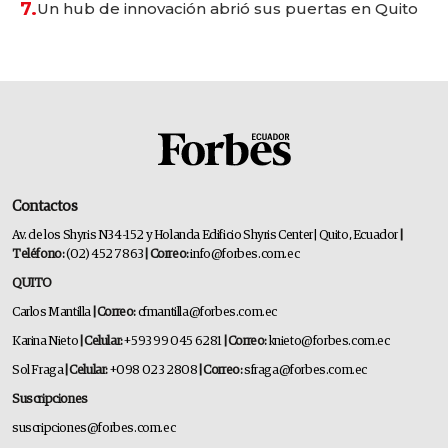
7.
Un hub de innovación abrió sus puertas en Quito
Contactos
Av. de los Shyris N34-152 y Holanda Edificio Shyris Center | Quito, Ecuador
|
Teléfono:
(02) 452 7863
| Correo:
info@forbes.com.ec
QUITO
Carlos Mantilla
| Correo:
cfmantilla@forbes.com.ec
Karina Nieto
| Celular:
+593 99 045 6281
| Correo:
knieto@forbes.com.ec
Sol Fraga
| Celular:
+098 023 2808
| Correo:
sfraga@forbes.com.ec
Suscripciones
suscripciones@forbes.com.ec