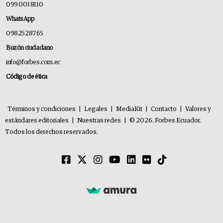
099 001 8110
WhatsApp
0982528765
Buzón ciudadano
info@forbes.com.ec
Código de ética
Términos y condiciones
|
Legales
|
MediaKit
|
Contacto
|
Valores y
estándares editoriales
|
Nuestras redes
|
© 2026. Forbes Ecuador.
Todos los derechos reservados.