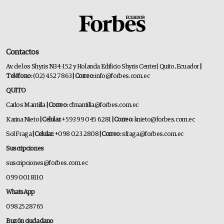
Contactos
Av. de los Shyris N34-152 y Holanda Edificio Shyris Center | Quito, Ecuador
|
Teléfono:
(02) 452 7863
| Correo:
info@forbes.com.ec
QUITO
Carlos Mantilla
| Correo:
cfmantilla@forbes.com.ec
Karina Nieto
| Celular:
+593 99 045 6281
| Correo:
knieto@forbes.com.ec
Sol Fraga
| Celular:
+098 023 2808
| Correo:
sfraga@forbes.com.ec
Suscripciones
suscripciones@forbes.com.ec
099 001 8110
WhatsApp
0982528765
Buzón ciudadano