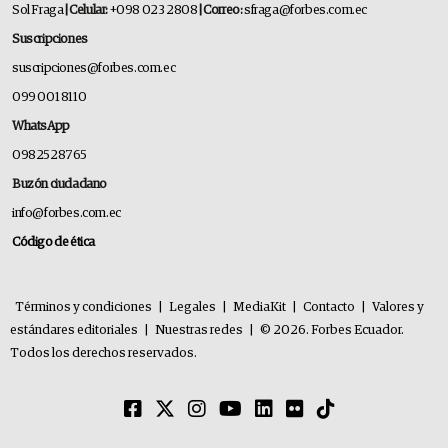
Sol Fraga
| Celular:
+098 023 2808
| Correo:
sfraga@forbes.com.ec
Suscripciones
suscripciones@forbes.com.ec
099 001 8110
WhatsApp
0982528765
Buzón ciudadano
info@forbes.com.ec
Código de ética
Términos y condiciones
|
Legales
|
MediaKit
|
Contacto
|
Valores y
estándares editoriales
|
Nuestras redes
|
© 2026. Forbes Ecuador.
Todos los derechos reservados.