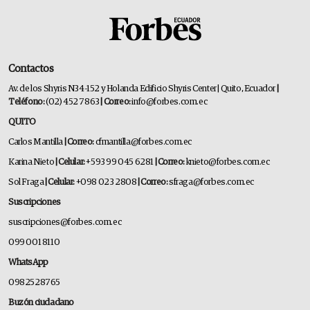
Contactos
Av. de los Shyris N34-152 y Holanda Edificio Shyris Center | Quito, Ecuador
|
Teléfono:
(02) 452 7863
| Correo:
info@forbes.com.ec
QUITO
Carlos Mantilla
| Correo:
cfmantilla@forbes.com.ec
Karina Nieto
| Celular:
+593 99 045 6281
| Correo:
knieto@forbes.com.ec
Sol Fraga
| Celular:
+098 023 2808
| Correo:
sfraga@forbes.com.ec
Suscripciones
suscripciones@forbes.com.ec
099 001 8110
WhatsApp
0982528765
Buzón ciudadano