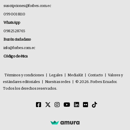
suscripciones@forbes.com.ec
099 001 8110
WhatsApp
0982528765
Buzón ciudadano
info@forbes.com.ec
Código de ética
Términos y condiciones
|
Legales
|
MediaKit
|
Contacto
|
Valores y
estándares editoriales
|
Nuestras redes
|
© 2026. Forbes Ecuador.
Todos los derechos reservados.