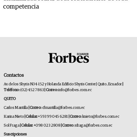
competencia
Contactos
Av. de los Shyris N34-152 y Holanda Edificio Shyris Center | Quito, Ecuador
|
Teléfono:
(02) 452 7863
| Correo:
info@forbes.com.ec
QUITO
Carlos Mantilla
| Correo:
cfmantilla@forbes.com.ec
Karina Nieto
| Celular:
+593 99 045 6281
| Correo:
knieto@forbes.com.ec
Sol Fraga
| Celular:
+098 023 2808
| Correo:
sfraga@forbes.com.ec
Suscripciones