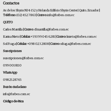
Contactos
Av. de los Shyris N34-152 y Holanda Edificio Shyris Center | Quito, Ecuador
|
Teléfono:
(02) 452 7863
| Correo:
info@forbes.com.ec
QUITO
Carlos Mantilla
| Correo:
cfmantilla@forbes.com.ec
Karina Nieto
| Celular:
+593 99 045 6281
| Correo:
knieto@forbes.com.ec
Sol Fraga
| Celular:
+098 023 2808
| Correo:
sfraga@forbes.com.ec
Suscripciones
suscripciones@forbes.com.ec
099 001 8110
WhatsApp
0982528765
Buzón ciudadano
info@forbes.com.ec
Código de ética