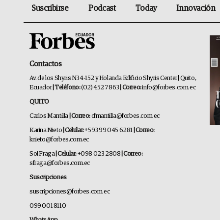
Suscribirse
Podcast
Today
Innovación
Contactos
Av. de los Shyris N34-152 y Holanda Edificio Shyris Center | Quito,
Ecuador
| Teléfono:
(02) 452 7863
| Correo:
info@forbes.com.ec
QUITO
Carlos Mantilla
| Correo:
cfmantilla@forbes.com.ec
Karina Nieto
| Celular:
+593 99 045 6281
| Correo:
knieto@forbes.com.ec
Sol Fraga
| Celular:
+098 023 2808
| Correo:
sfraga@forbes.com.ec
Suscripciones
suscripciones@forbes.com.ec
099 001 8110