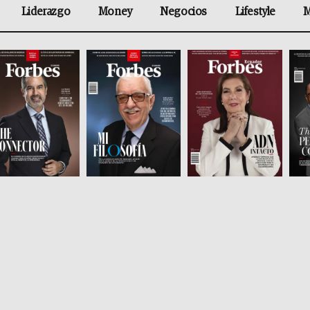
Liderazgo
Money
Negocios
Lifestyle
M