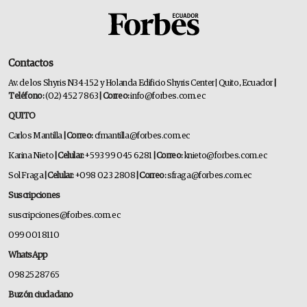
Contactos
Av. de los Shyris N34-152 y Holanda Edificio Shyris Center | Quito, Ecuador
|
Teléfono:
(02) 452 7863
| Correo:
info@forbes.com.ec
QUITO
Carlos Mantilla
| Correo:
cfmantilla@forbes.com.ec
Karina Nieto
| Celular:
+593 99 045 6281
| Correo:
knieto@forbes.com.ec
Sol Fraga
| Celular:
+098 023 2808
| Correo:
sfraga@forbes.com.ec
Suscripciones
suscripciones@forbes.com.ec
099 001 8110
WhatsApp
0982528765
Buzón ciudadano