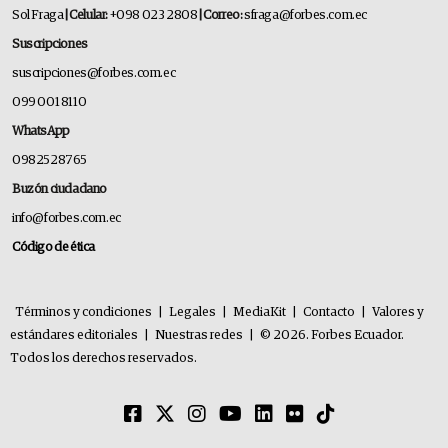
Sol Fraga
| Celular:
+098 023 2808
| Correo:
sfraga@forbes.com.ec
Suscripciones
suscripciones@forbes.com.ec
099 001 8110
WhatsApp
0982528765
Buzón ciudadano
info@forbes.com.ec
Código de ética
Términos y condiciones
|
Legales
|
MediaKit
|
Contacto
|
Valores y
estándares editoriales
|
Nuestras redes
|
© 2026. Forbes Ecuador.
Todos los derechos reservados.