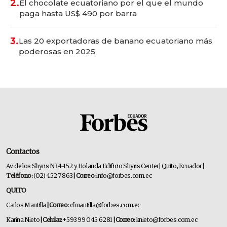
2.
El chocolate ecuatoriano por el que el mundo
paga hasta US$ 490 por barra
3.
Las 20 exportadoras de banano ecuatoriano más
poderosas en 2025
Contactos
Av. de los Shyris N34-152 y Holanda Edificio Shyris Center | Quito, Ecuador
|
Teléfono:
(02) 452 7863
| Correo:
info@forbes.com.ec
QUITO
Carlos Mantilla
| Correo:
cfmantilla@forbes.com.ec
Karina Nieto
| Celular:
+593 99 045 6281
| Correo:
knieto@forbes.com.ec