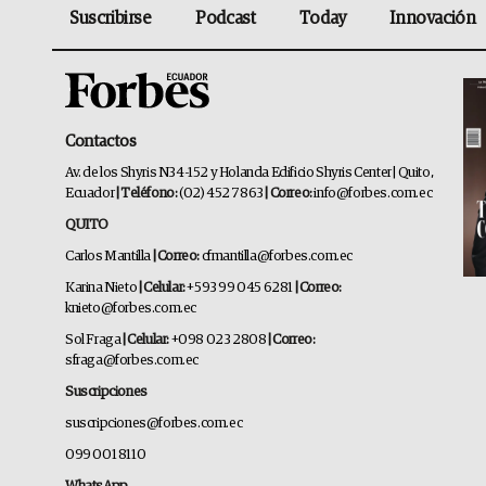
Suscribirse
Podcast
Today
Innovación
Contactos
Av. de los Shyris N34-152 y Holanda Edificio Shyris Center | Quito,
Ecuador
| Teléfono:
(02) 452 7863
| Correo:
info@forbes.com.ec
QUITO
Carlos Mantilla
| Correo:
cfmantilla@forbes.com.ec
Karina Nieto
| Celular:
+593 99 045 6281
| Correo:
knieto@forbes.com.ec
Sol Fraga
| Celular:
+098 023 2808
| Correo:
sfraga@forbes.com.ec
Suscripciones
suscripciones@forbes.com.ec
099 001 8110