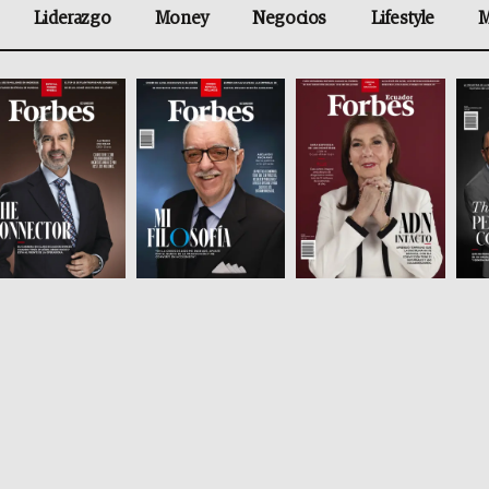
Liderazgo
Money
Negocios
Lifestyle
M