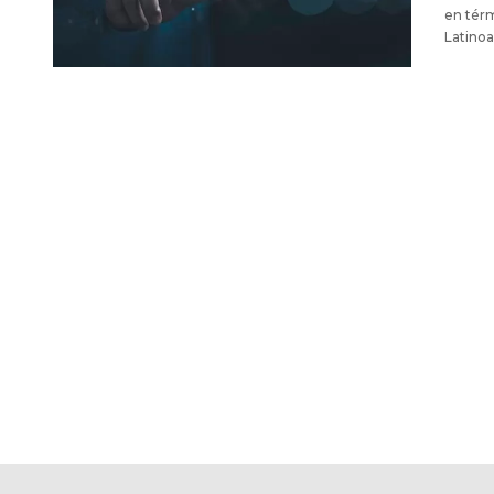
en térm
Latino