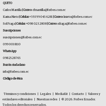
QUITO
Carlos Mantilla
| Correo:
cfmantilla@forbes.com.ec
Karina Nieto
| Celular:
+593 99 045 6281
| Correo:
knieto@forbes.com.ec
Sol Fraga
| Celular:
+098 023 2808
| Correo:
sfraga@forbes.com.ec
Suscripciones
suscripciones@forbes.com.ec
099 001 8110
WhatsApp
0982528765
Buzón ciudadano
info@forbes.com.ec
Código de ética
Términos y condiciones
|
Legales
|
MediaKit
|
Contacto
|
Valores y
estándares editoriales
|
Nuestras redes
|
© 2026. Forbes Ecuador.
Todos los derechos reservados.