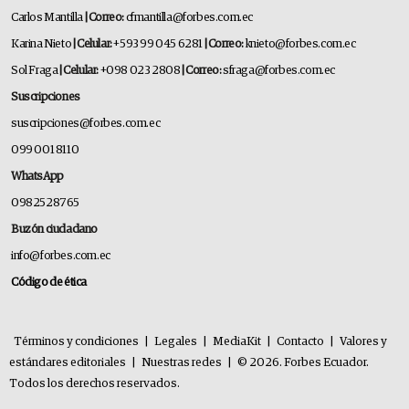
Carlos Mantilla
| Correo:
cfmantilla@forbes.com.ec
Karina Nieto
| Celular:
+593 99 045 6281
| Correo:
knieto@forbes.com.ec
Sol Fraga
| Celular:
+098 023 2808
| Correo:
sfraga@forbes.com.ec
Suscripciones
suscripciones@forbes.com.ec
099 001 8110
WhatsApp
0982528765
Buzón ciudadano
info@forbes.com.ec
Código de ética
Términos y condiciones
|
Legales
|
MediaKit
|
Contacto
|
Valores y
estándares editoriales
|
Nuestras redes
|
© 2026. Forbes Ecuador.
Todos los derechos reservados.