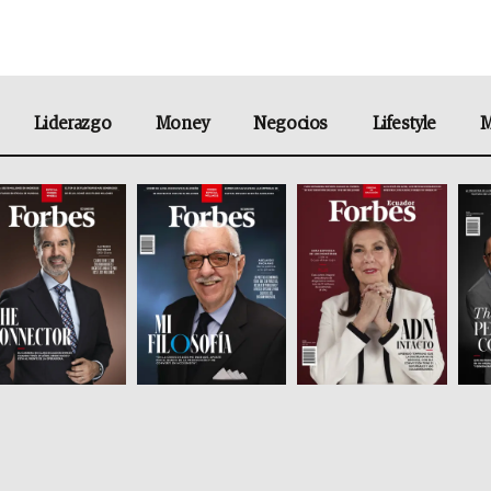
Liderazgo
Money
Negocios
Lifestyle
M