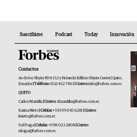
Suscribirse
Podcast
Today
Innovación
Contactos
Av. de los Shyris N34-152 y Holanda Edificio Shyris Center | Quito,
Ecuador
| Teléfono:
(02) 452 7863
| Correo:
info@forbes.com.ec
QUITO
Carlos Mantilla
| Correo:
cfmantilla@forbes.com.ec
Karina Nieto
| Celular:
+593 99 045 6281
| Correo:
knieto@forbes.com.ec
Sol Fraga
| Celular:
+098 023 2808
| Correo:
sfraga@forbes.com.ec