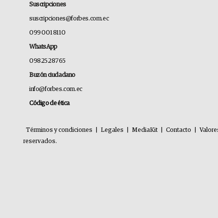
Suscripciones
suscripciones@forbes.com.ec
099 001 8110
WhatsApp
0982528765
Buzón ciudadano
info@forbes.com.ec
Código de ética
Términos y condiciones
|
Legales
|
MediaKit
|
Contacto
|
Valore
reservados.