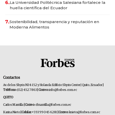
6.
La Universidad Politécnica Salesiana fortalece la
huella científica del Ecuador
7.
Sostenibilidad, transparencia y reputación en
Moderna Alimentos
Contactos
Av. de los Shyris N34-152 y Holanda Edificio Shyris Center | Quito, Ecuador
|
Teléfono:
(02) 452 7863
| Correo:
info@forbes.com.ec
QUITO
Carlos Mantilla
| Correo:
cfmantilla@forbes.com.ec
Karina Nieto
| Celular:
+593 99 045 6281
| Correo:
knieto@forbes.com.ec