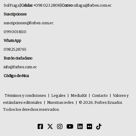
Sol Fraga
| Celular:
+098 023 2808
| Correo:
sfraga@forbes.com.ec
Suscripciones
suscripciones@forbes.com.ec
099 001 8110
WhatsApp
0982528765
Buzón ciudadano
info@forbes.com.ec
Código de ética
Términos y condiciones
|
Legales
|
MediaKit
|
Contacto
|
Valores y
estándares editoriales
|
Nuestras redes
|
© 2026. Forbes Ecuador.
Todos los derechos reservados.