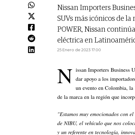
Nissan Importers Busines
SUVs más icónicos de la m
POWER, Nissan continúa r
eléctrica en Latinoaméric
25 Enero de 2023 17.00
N
issan Importers Business 
dar apoyo a los importado
un evento en Colombia, la
de la marca en la región que incorp
"Estamos muy emocionados con el 
de NIBU, el vehículo que nos coloca
y un referente en tecnología, innov