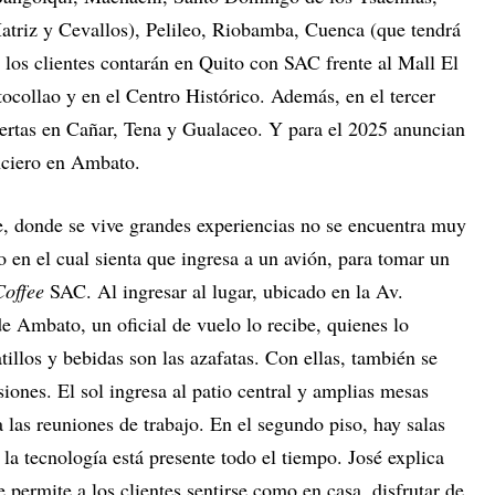
triz y Cevallos), Pelileo, Riobamba, Cuenca (que tendrá
los clientes contarán en Quito con SAC frente al Mall El
tocollao y en el Centro Histórico. Además, en el tercer
puertas en Cañar, Tena y Gualaceo. Y para el 2025 anuncian
anciero en Ambato.
te, donde se vive grandes experiencias no se encuentra muy
 en el cual sienta que ingresa a un avión, para tomar un
Coffee
SAC. Al ingresar al lugar, ubicado en la Av.
de Ambato, un oficial de vuelo lo recibe, quienes lo
atillos y bebidas son las azafatas. Con ellas, también se
siones. El sol ingresa al patio central y amplias mesas
a las reuniones de trabajo. En el segundo piso, hay salas
, la tecnología está presente todo el tiempo. José explica
 permite a los clientes sentirse como en casa, disfrutar de