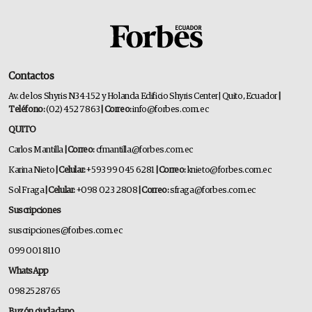
Contactos
Av. de los Shyris N34-152 y Holanda Edificio Shyris Center | Quito, Ecuador
|
Teléfono:
(02) 452 7863
| Correo:
info@forbes.com.ec
QUITO
Carlos Mantilla
| Correo:
cfmantilla@forbes.com.ec
Karina Nieto
| Celular:
+593 99 045 6281
| Correo:
knieto@forbes.com.ec
Sol Fraga
| Celular:
+098 023 2808
| Correo:
sfraga@forbes.com.ec
Suscripciones
suscripciones@forbes.com.ec
099 001 8110
WhatsApp
0982528765
Buzón ciudadano