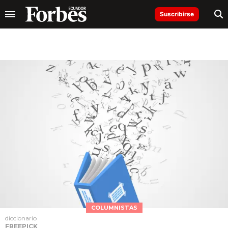
Suscribirse
COLUMNISTAS
diccionario
FREEPICK