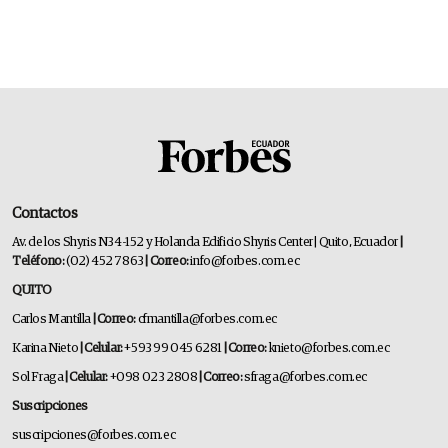
Contactos
Av. de los Shyris N34-152 y Holanda Edificio Shyris Center | Quito, Ecuador
|
Teléfono:
(02) 452 7863
| Correo:
info@forbes.com.ec
QUITO
Carlos Mantilla
| Correo:
cfmantilla@forbes.com.ec
Karina Nieto
| Celular:
+593 99 045 6281
| Correo:
knieto@forbes.com.ec
Sol Fraga
| Celular:
+098 023 2808
| Correo:
sfraga@forbes.com.ec
Suscripciones
suscripciones@forbes.com.ec