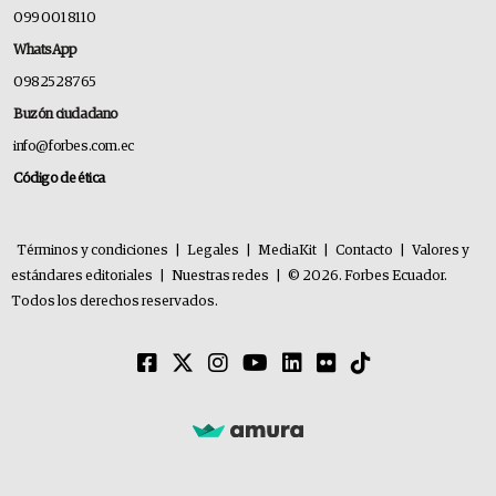
099 001 8110
WhatsApp
0982528765
Buzón ciudadano
info@forbes.com.ec
Código de ética
Términos y condiciones
|
Legales
|
MediaKit
|
Contacto
|
Valores y
estándares editoriales
|
Nuestras redes
|
© 2026. Forbes Ecuador.
Todos los derechos reservados.