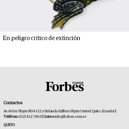
En peligro crítico de extinción
Contactos
Av. de los Shyris N34-152 y Holanda Edificio Shyris Center | Quito, Ecuador
|
Teléfono:
(02) 452 7863
| Correo:
info@forbes.com.ec
QUITO