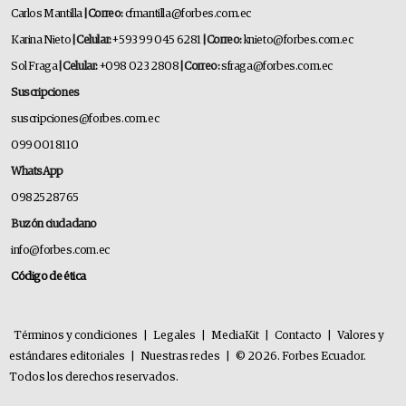
Carlos Mantilla
| Correo:
cfmantilla@forbes.com.ec
Karina Nieto
| Celular:
+593 99 045 6281
| Correo:
knieto@forbes.com.ec
Sol Fraga
| Celular:
+098 023 2808
| Correo:
sfraga@forbes.com.ec
Suscripciones
suscripciones@forbes.com.ec
099 001 8110
WhatsApp
0982528765
Buzón ciudadano
info@forbes.com.ec
Código de ética
Términos y condiciones
|
Legales
|
MediaKit
|
Contacto
|
Valores y
estándares editoriales
|
Nuestras redes
|
© 2026. Forbes Ecuador.
Todos los derechos reservados.