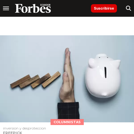
Suscribirse
COLUMNISTAS
inversion y desproteccion
FREEPICK