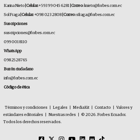
Karina Nieto
| Celular:
+593 99 045 6281
| Correo:
knieto@forbes.com.ec
Sol Fraga
| Celular:
+098 023 2808
| Correo:
sfraga@forbes.com.ec
Suscripciones
suscripciones@forbes.com.ec
099 001 8110
WhatsApp
0982528765
Buzón ciudadano
info@forbes.com.ec
Código de ética
Términos y condiciones
|
Legales
|
MediaKit
|
Contacto
|
Valores y
estándares editoriales
|
Nuestras redes
|
© 2026. Forbes Ecuador.
Todos los derechos reservados.