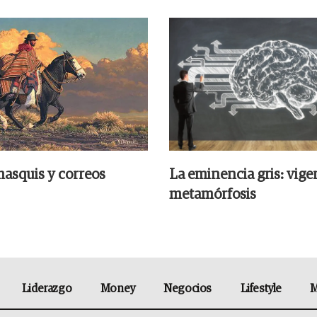
hasquis y correos
La eminencia gris: vige
metamórfosis
Liderazgo
Money
Negocios
Lifestyle
M