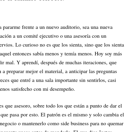
a pararme frente a un nuevo auditorio, sea una nueva
ación a un comité ejecutivo o una asesoría con un
nervios. Lo curioso no es que los sienta, sino que los sienta
aquel entonces sabía menos y temía menos. Hoy soy más
lir mal. Y aprendí, después de muchas iteraciones, que
 a preparar mejor el material, a anticipar las preguntas
veces que entré a una sala importante sin sentirlos, casi
menos satisfecho con mi desempeño.
que asesoro, sobre todo los que están a punto de dar el
 que pasa por esto. El patrón es el mismo y solo cambia el
u negocio o mantenerlo como side business para no quemar
cincuenta veces antes de mandarlo. El que dice "estoy