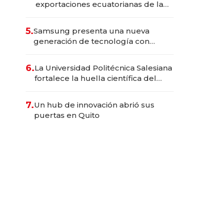
exportaciones ecuatorianas de la
industria en 2025
5.
Samsung presenta una nueva
generación de tecnología con
Inteligencia Artificial integrada
6.
La Universidad Politécnica Salesiana
fortalece la huella científica del
Ecuador
7.
Un hub de innovación abrió sus
puertas en Quito