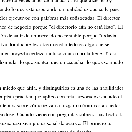
ndo lo que está esperando en realidad es que se le pase
eles ejecutivos con palabras más sofisticadas. El director
a de negocio porque "el directorio aún no está listo". El
sión de salir de un mercado no rentable porque "todavía
tiva dominante les dice que el miedo es algo que se
der proyecta certeza incluso cuando no la tiene. Y así,
isimular lo que sienten que en escuchar lo que ese miedo
miedo que afila, y distinguirlos es una de las habilidades
a pista práctica que aplico con mis asesorados: cuando el
ientos sobre cómo te van a juzgar o cómo vas a quedar
iéndose. Cuando viene con preguntas sobre si has hecho la
ótesis, casi siempre es señal de avance. El primero te
empuja a prepararte mejor antes de decidir.