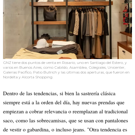
GNZ tiene dos puntos de venta en Rosario, uno en Santiago del Estero, y
varios en Buenos Aires, como Cabildo, Asamblea, Colegiales, Unicenter,
Galerías Pacífico, Patio Bullrich y las últimas dos aperturas, que fueron en
Nordelta y Alcorta Shopping.
Dentro de las tendencias, si bien la sastrería clásica
siempre está a la orden del día, hay nuevas prendas que
empiezan a cobrar relevancia o reemplazan al tradicional
saco, como las sobrecamisas, que se usan con pantalones
de vestir o gabardina, o incluso jeans. "Otra tendencia es