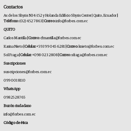
Contactos
Av. de los Shyris N34-152 y Holanda Edificio Shyris Center | Quito, Ecuador
|
Teléfono:
(02) 452 7863
| Correo:
info@forbes.com.ec
QUITO
Carlos Mantilla
| Correo:
cfmantilla@forbes.com.ec
Karina Nieto
| Celular:
+593 99 045 6281
| Correo:
knieto@forbes.com.ec
Sol Fraga
| Celular:
+098 023 2808
| Correo:
sfraga@forbes.com.ec
Suscripciones
suscripciones@forbes.com.ec
099 001 8110
WhatsApp
0982528765
Buzón ciudadano
info@forbes.com.ec
Código de ética