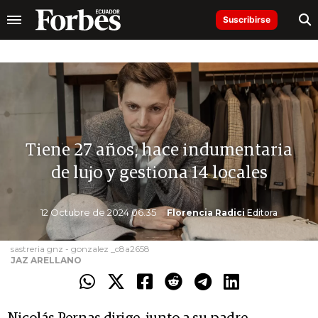
Suscribirse
Tiene 27 años, hace indumentaria
de lujo y gestiona 14 locales
12 Octubre de 2024 06.35
Florencia Radici
Editora
sastreria gnz - gonzalez _c8a2658
JAZ ARELLANO