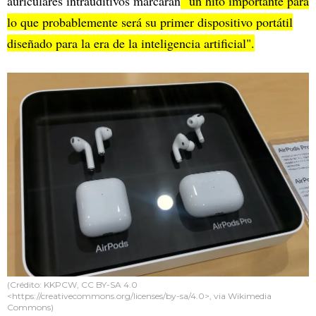
auriculares intrauditivos marcarán
"un hito importante para
lo que probablemente será su primer dispositivo portátil
diseñado para la era de la inteligencia artificial".
(Crédito: KKPCW, CC BY-SA 4.0
<https://creativecommons.org/licenses/by-sa/4.0>, via Wikimedia
Commons)