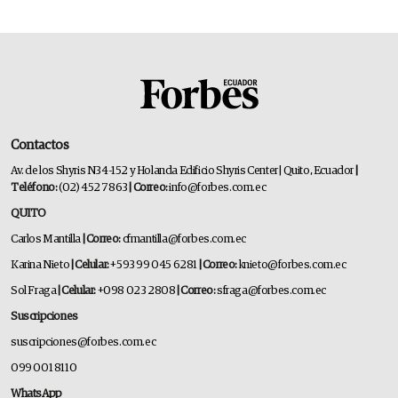
Contactos
Av. de los Shyris N34-152 y Holanda Edificio Shyris Center | Quito, Ecuador
|
Teléfono:
(02) 452 7863
| Correo:
info@forbes.com.ec
QUITO
Carlos Mantilla
| Correo:
cfmantilla@forbes.com.ec
Karina Nieto
| Celular:
+593 99 045 6281
| Correo:
knieto@forbes.com.ec
Sol Fraga
| Celular:
+098 023 2808
| Correo:
sfraga@forbes.com.ec
Suscripciones
suscripciones@forbes.com.ec
099 001 8110
WhatsApp