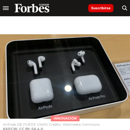
Suscribirse
INNOVACIÓN
AirPods (SE PUEDE USAR) Crédito: Wikimedia Commons
KKPCW, CC BY-SA 4.0