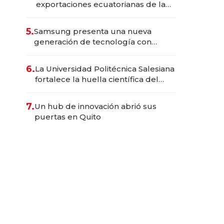
exportaciones ecuatorianas de la
industria en 2025
5.
Samsung presenta una nueva
generación de tecnología con
Inteligencia Artificial integrada
6.
La Universidad Politécnica Salesiana
fortalece la huella científica del
Ecuador
7.
Un hub de innovación abrió sus
puertas en Quito