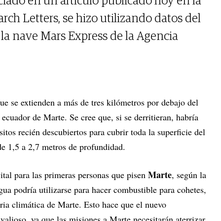
iado en un artículo publicado hoy en la
rch Letters, se hizo utilizando datos del
la nave Mars Express de la Agencia
que se extienden a más de tres kilómetros por debajo del
 ecuador de Marte. Se cree que, si se derritieran, habría
sitos recién descubiertos para cubrir toda la superficie del
de 1,5 a 2,7 metros de profundidad.
Marte
vital para las primeras personas que pisen
, según la
gua podría utilizarse para hacer combustible para cohetes,
oria climática de Marte. Esto hace que el nuevo
alioso, ya que las misiones a Marte necesitarán aterrizar