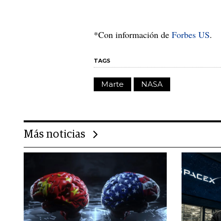
*Con información de
Forbes US
.
TAGS
Marte
NASA
Más noticias