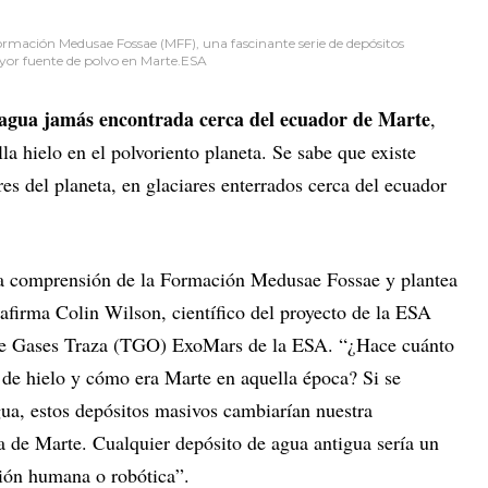
ormación Medusae Fossae (MFF), una fascinante serie de depósitos
ayor fuente de polvo en Marte.ESA
 agua jamás encontrada cerca del ecuador de Marte
,
la hielo en el polvoriento planeta. Se sabe que existe
res del planeta, en glaciares enterrados cerca del ecuador
tra comprensión de la Formación Medusae Fossae y plantea
afirma Colin Wilson, científico del proyecto de la ESA
 de Gases Traza (TGO) ExoMars de la ESA. “¿Hace cuánto
 de hielo y cómo era Marte en aquella época? Si se
gua, estos depósitos masivos cambiarían nuestra
a de Marte. Cualquier depósito de agua antigua sería un
ción humana o robótica”.