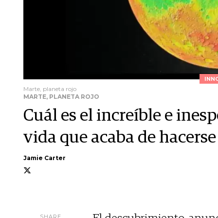
INN
Marte, planeta rojo
MARTE, PLANETA ROJO
Cuál es el increíble e ines
vida que acaba de hacerse
Jamie Carter
SHARE