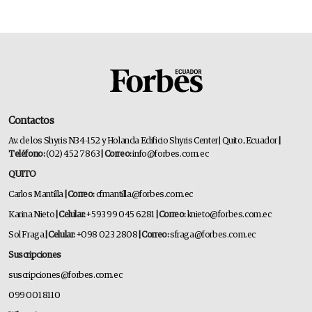
Contactos
Av. de los Shyris N34-152 y Holanda Edificio Shyris Center | Quito, Ecuador
|
Teléfono:
(02) 452 7863
| Correo:
info@forbes.com.ec
QUITO
Carlos Mantilla
| Correo:
cfmantilla@forbes.com.ec
Karina Nieto
| Celular:
+593 99 045 6281
| Correo:
knieto@forbes.com.ec
Sol Fraga
| Celular:
+098 023 2808
| Correo:
sfraga@forbes.com.ec
Suscripciones
suscripciones@forbes.com.ec
099 001 8110