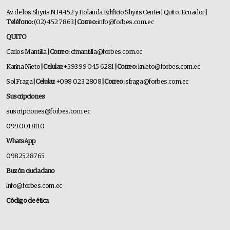
Av. de los Shyris N34-152 y Holanda Edificio Shyris Center | Quito, Ecuador
|
Teléfono:
(02) 452 7863
| Correo:
info@forbes.com.ec
QUITO
Carlos Mantilla
| Correo:
cfmantilla@forbes.com.ec
Karina Nieto
| Celular:
+593 99 045 6281
| Correo:
knieto@forbes.com.ec
Sol Fraga
| Celular:
+098 023 2808
| Correo:
sfraga@forbes.com.ec
Suscripciones
suscripciones@forbes.com.ec
099 001 8110
WhatsApp
0982528765
Buzón ciudadano
info@forbes.com.ec
Código de ética