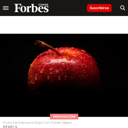
Suscribirse
INNOVACIÓN
Fruto De Manzana Roja Con Fondo Negro
PEXELS