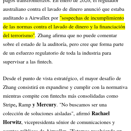
pagos transfronterizos. En enero de 2026, el regulador
australiano contra el lavado de dinero anunció que estaba
auditando a Airwallex por
"sospechas de incumplimiento
de las normas contra el lavado de dinero y la financiación
del terrorismo"
. Zhang afirma que no puede comentar
sobre el estado de la auditoría, pero cree que forma parte
de un esfuerzo regulatorio de toda la industria para
supervisar a las fintech.
Desde el punto de vista estratégico, el mayor desafío de
Zhang consistirá en expandirse y cumplir con la normativa
mientras compite con fintechs más consolidadas como
,
y Mercury
Stripe
Ramp
. "No buscamos ser una
Rachael
colección de soluciones aisladas", afirmó
Horwitz
, vicepresidenta sénior de comunicaciones y
asuntos públicos de Airwallex. "Estamos resolviendo un