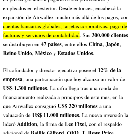
empleados en el exterior. Desde entonces, encabezó la
expansión de Airwallex mucho más allá de los pagos, con
cuentas bancarias globales, tarjetas corporativas, pago de
300.000 clientes
facturas y servicios de contabilidad
. Sus
47 países
China
Japón
se distribuyen en
, entre ellos
,
,
Reino Unido
México
Estados Unidos
,
y
.
12% de la
El cofundador y director ejecutivo posee el
empresa
, una participación que hoy alcanza un valor de
US$ 1.300 millones
. La cifra llega tras una ronda de
financiamiento realizada a principios de este mes, en la
US$ 320 millones
que Airwallex consiguió
a una
US$ 11.000 millones
valuación de
. La nueva inversión la
Addition
Lee Fixel
lideró
, la firma de
, con el respaldo
Baillie Gifford, QED, T. Rowe Price,
adicional de