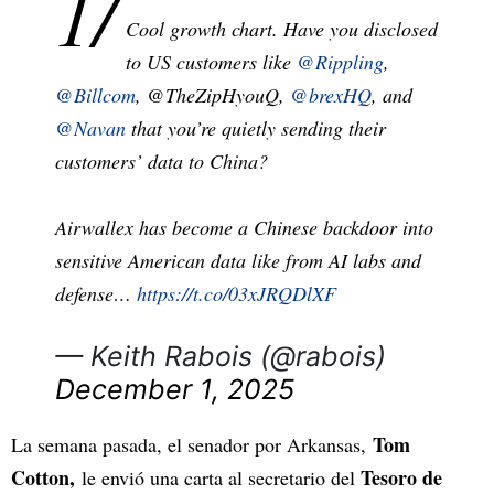
1/
Cool growth chart. Have you disclosed
to US customers like
@Rippling
,
@Billcom
, @TheZipHyouQ,
@brexHQ
, and
@Navan
that you’re quietly sending their
customers’ data to China?
Airwallex has become a Chinese backdoor into
sensitive American data like from AI labs and
defense…
https://t.co/03xJRQDlXF
— Keith Rabois (@rabois)
December 1, 2025
Tom
La semana pasada, el senador por Arkansas,
Cotton,
Tesoro de
le envió una carta al secretario del