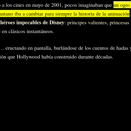
ó a los cines en mayo de 2001, pocos imaginaban que
un ogro
ntano iba a cambiar para siempre la historia de la animación
héroes impecables de Disney
s
: príncipes valientes, princesa
 en clásicos instantáneos.
… eructando en pantalla, burlándose de los cuentos de hadas y
ción que Hollywood había construido durante décadas.