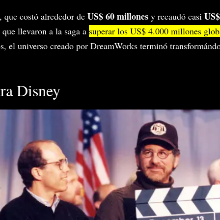
US$ 60 millones
US$
, que costó alrededor de
y recaudó casi
 que llevaron a la saga a
superar los US$ 4.000 millones glob
os, el universo creado por DreamWorks terminó transformánd
tra Disney