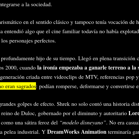
ntegrarse a la sociedad.
arismático en el sentido clásico y tampoco tenía vocación de h
la entendió algo que el cine familiar todavía no había explotad
los personajes perfectos.
 profundamente hijo de su tiempo. Llegó en plena transición cu
la ironía empezaba a ganarle terreno a la
los 2000, cuando
generación criada entre videoclips de MTV, referencias pop y
no eran sagrados
: podían romperse, deformarse y convertirse e
grandes golpes de efecto. Shrek no solo contó una historia dis
Lor
l reino de Duloc, gobernado por el diminuto y autoritario
como una sátira feroz del
“modelo disneyano”
. No era casua
DreamWorks Animation
a pelea industrial. Y
terminaría ga