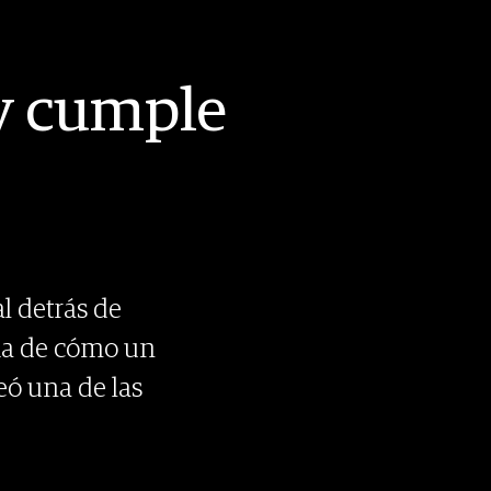
ey cumple
l detrás de
ria de cómo un
eó una de las