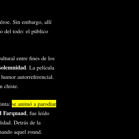
éroe. Sin embargo, allí
o del todo: el público
ltural entre fines de los
 solemnidad
. La película
 humor autorreferencial.
n chiste.
tinta:
se animó a parodiar
d Farquaad
, fue leído
lidad. Detrás de la
nando aquel round.