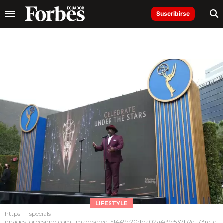
Suscribirse
LIFESTYLE
https___specials-
images.forbesimg.com_imageserve_61449c20dba02a4c9c537b2d_73rd-e