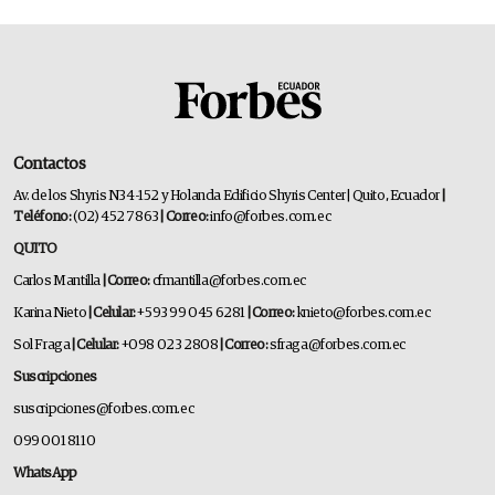
Contactos
Av. de los Shyris N34-152 y Holanda Edificio Shyris Center | Quito, Ecuador
|
Teléfono:
(02) 452 7863
| Correo:
info@forbes.com.ec
QUITO
Carlos Mantilla
| Correo:
cfmantilla@forbes.com.ec
Karina Nieto
| Celular:
+593 99 045 6281
| Correo:
knieto@forbes.com.ec
Sol Fraga
| Celular:
+098 023 2808
| Correo:
sfraga@forbes.com.ec
Suscripciones
suscripciones@forbes.com.ec
099 001 8110
WhatsApp