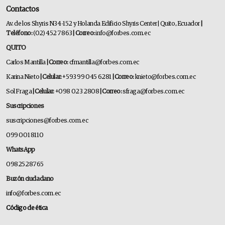
Contactos
Av. de los Shyris N34-152 y Holanda Edificio Shyris Center | Quito, Ecuador
|
Teléfono:
(02) 452 7863
| Correo:
info@forbes.com.ec
QUITO
Carlos Mantilla
| Correo:
cfmantilla@forbes.com.ec
Karina Nieto
| Celular:
+593 99 045 6281
| Correo:
knieto@forbes.com.ec
Sol Fraga
| Celular:
+098 023 2808
| Correo:
sfraga@forbes.com.ec
Suscripciones
suscripciones@forbes.com.ec
099 001 8110
WhatsApp
0982528765
Buzón ciudadano
info@forbes.com.ec
Código de ética