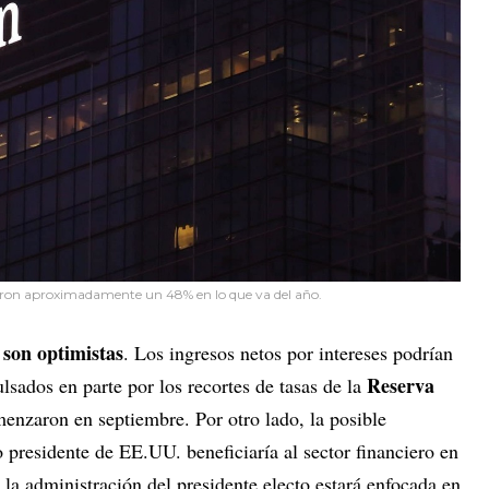
ron aproximadamente un 48% en lo que va del año.
 son optimistas
. Los ingresos netos por intereses podrían
Reserva
lsados en parte por los recortes de tasas de la
nzaron en septiembre. Por otro lado, la posible
presidente de EE.UU. beneficiaría al sector financiero en
 la administración del presidente electo estará enfocada en