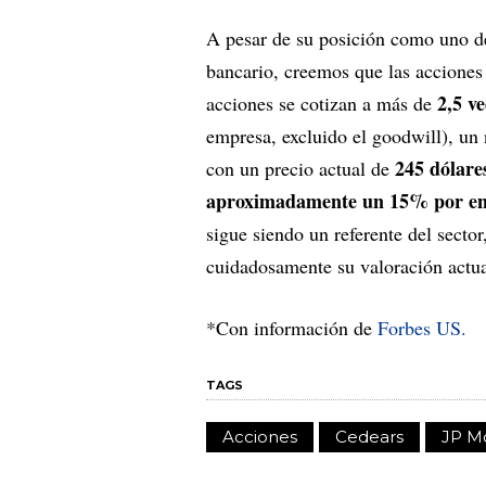
A pesar de su posición como uno de
bancario, creemos que las accione
2,5 ve
acciones se cotizan a más de
empresa, excluido el goodwill), un
245 dólare
con un precio actual de
aproximadamente un 15% por enci
sigue siendo un referente del secto
cuidadosamente su valoración actual
*Con información de
Forbes US.
TAGS
Acciones
Cedears
JP M