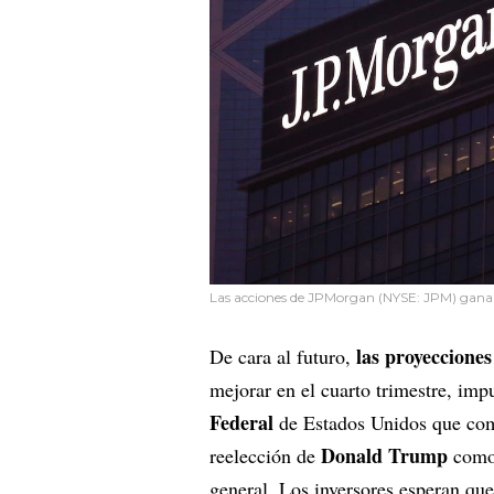
Las acciones de JPMorgan (NYSE: JPM) gana
las proyecciones
De cara al futuro,
mejorar en el cuarto trimestre, impu
Federal
de Estados Unidos que come
Donald Trump
reelección de
como 
general. Los inversores esperan que