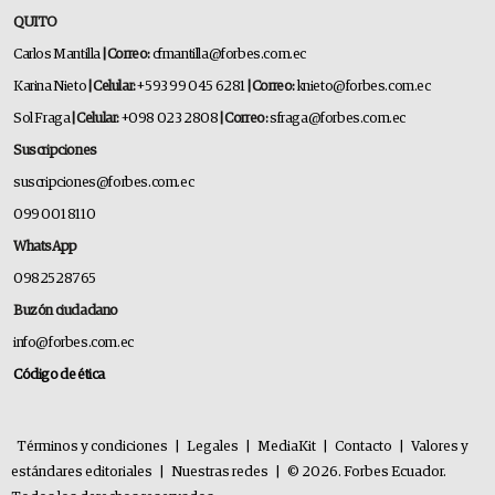
QUITO
Carlos Mantilla
| Correo:
cfmantilla@forbes.com.ec
Karina Nieto
| Celular:
+593 99 045 6281
| Correo:
knieto@forbes.com.ec
Sol Fraga
| Celular:
+098 023 2808
| Correo:
sfraga@forbes.com.ec
Suscripciones
suscripciones@forbes.com.ec
099 001 8110
WhatsApp
0982528765
Buzón ciudadano
info@forbes.com.ec
Código de ética
Términos y condiciones
|
Legales
|
MediaKit
|
Contacto
|
Valores y
estándares editoriales
|
Nuestras redes
|
© 2026. Forbes Ecuador.