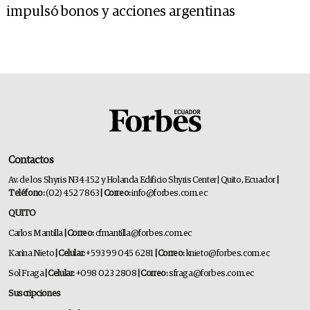
impulsó bonos y acciones argentinas
Contactos
Av. de los Shyris N34-152 y Holanda Edificio Shyris Center | Quito, Ecuador
|
Teléfono:
(02) 452 7863
| Correo:
info@forbes.com.ec
QUITO
Carlos Mantilla
| Correo:
cfmantilla@forbes.com.ec
Karina Nieto
| Celular:
+593 99 045 6281
| Correo:
knieto@forbes.com.ec
Sol Fraga
| Celular:
+098 023 2808
| Correo:
sfraga@forbes.com.ec
Suscripciones