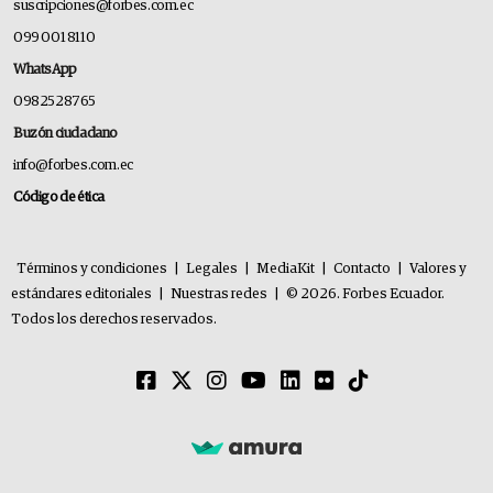
suscripciones@forbes.com.ec
099 001 8110
WhatsApp
0982528765
Buzón ciudadano
info@forbes.com.ec
Código de ética
Términos y condiciones
|
Legales
|
MediaKit
|
Contacto
|
Valores y
estándares editoriales
|
Nuestras redes
|
© 2026. Forbes Ecuador.
Todos los derechos reservados.