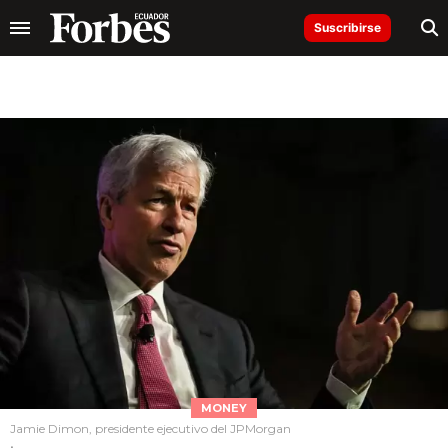
Suscribirse
MONEY
Jamie Dimon, presidente ejecutivo del JPMorgan
.