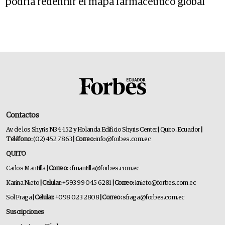
podría redefinir el mapa farmacéutico global
Contactos
Av. de los Shyris N34-152 y Holanda Edificio Shyris Center | Quito, Ecuador
|
Teléfono:
(02) 452 7863
| Correo:
info@forbes.com.ec
QUITO
Carlos Mantilla
| Correo:
cfmantilla@forbes.com.ec
Karina Nieto
| Celular:
+593 99 045 6281
| Correo:
knieto@forbes.com.ec
Sol Fraga
| Celular:
+098 023 2808
| Correo:
sfraga@forbes.com.ec
Suscripciones