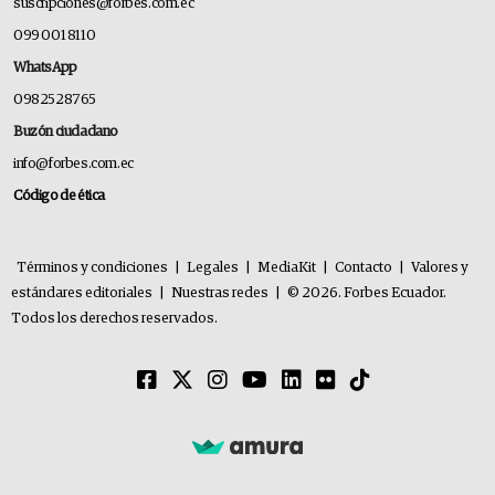
suscripciones@forbes.com.ec
099 001 8110
WhatsApp
0982528765
Buzón ciudadano
info@forbes.com.ec
Código de ética
Términos y condiciones
|
Legales
|
MediaKit
|
Contacto
|
Valores y
estándares editoriales
|
Nuestras redes
|
© 2026. Forbes Ecuador.
Todos los derechos reservados.