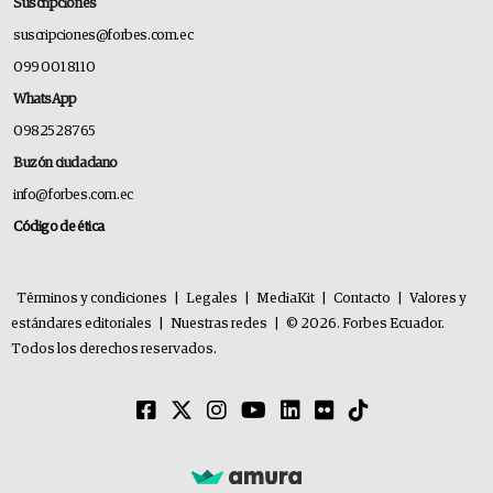
Suscripciones
suscripciones@forbes.com.ec
099 001 8110
WhatsApp
0982528765
Buzón ciudadano
info@forbes.com.ec
Código de ética
Términos y condiciones
|
Legales
|
MediaKit
|
Contacto
|
Valores y
estándares editoriales
|
Nuestras redes
|
© 2026. Forbes Ecuador.
Todos los derechos reservados.