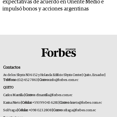
expectativas de acuerdo en Oriente Medio e
impulsó bonos y acciones argentinas
Contactos
Av. de los Shyris N34-152 y Holanda Edificio Shyris Center | Quito, Ecuador
|
Teléfono:
(02) 452 7863
| Correo:
info@forbes.com.ec
QUITO
Carlos Mantilla
| Correo:
cfmantilla@forbes.com.ec
Karina Nieto
| Celular:
+593 99 045 6281
| Correo:
knieto@forbes.com.ec
Sol Fraga
| Celular:
+098 023 2808
| Correo:
sfraga@forbes.com.ec