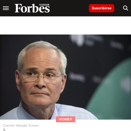
Suscribirse
MONEY
Darren Woods, Exxon,
S